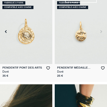
COMPATIBLE AVEC BRELOQUES
COMPATIBLE AVEC CHAÎNE
COLLIER RAS DU COU MAILLE
PENDENTIF POMME
MARTELÉE
Doré
Multicolore / Doré
95 €
55 €