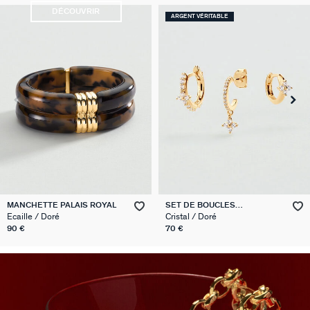
DÉCOUVRIR
ARGENT VÉRITABLE
COMPATIBLE AVEC BRELOQUES
SET DE BOUCLES
BRACELET SOUPLE MAILLE
D'OREILLES BELOVED MIX &
MARTELÉE
Cristal / Doré
Doré
MATCH
70 €
70 €