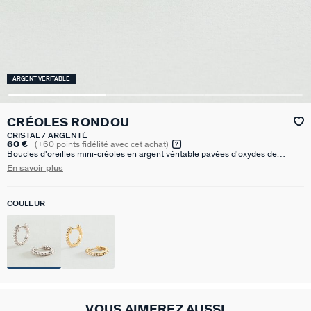
ARGENT VÉRITABLE
CRÉOLES RONDOU
CRISTAL / ARGENTÉ
60 €
(
+60
points fidélité avec cet achat)
Boucles d'oreilles mini-créoles en argent véritable pavées d'oxydes de
zirconium. Ces créoles font 9.5 mm de diamètre.
En savoir plus
COULEUR
VOUS AIMEREZ AUSSI