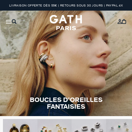
LIVRAISON OFFERTE DÈS 55€ | RETOURS SOUS 30 JOURS | PAYPAL 4X
BOUCLES D'OREILLES
FANTAISIES