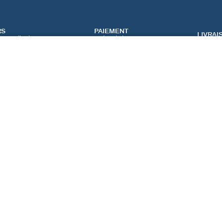
RS
PAIEMENT
LIVRAI
nger d'avis
sécurisé
COMPOSER MON BIJOU
SERVICES
CATEGORIES
CONT
NOS SERVICES EN LIGNE
BIJOUX FÊTE DES MÈRES
NOUS 
NOS SERVICES EN
BIJOUX BLACK FRIDAY
FAQ
MAGASIN
BIJOUX SOLDES
PRÉFÉ
IQUE
NOTRE GUIDE PERÇAGE
NOTRE GUIDE
D'ENTRETIEN
FRANCE