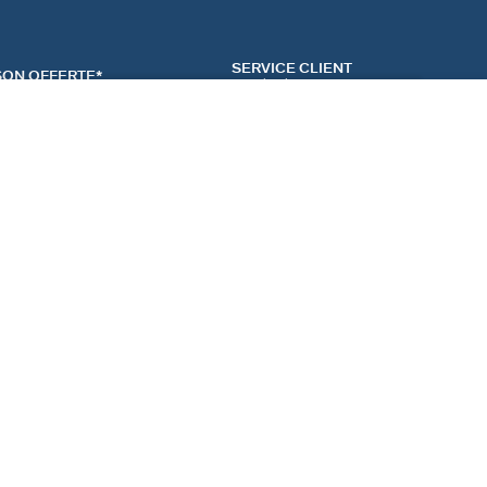
SERVICE CLIENT
SON OFFERTE*
contactez-nous
AJOUTER AU PANIER
ACT
NEWSLETTER
CONTACTER
MʼINSCRIRE
RENCES COOKIES
Inscrivez-vous et profitez de -10% sur votre première
commande hors prix bradés.