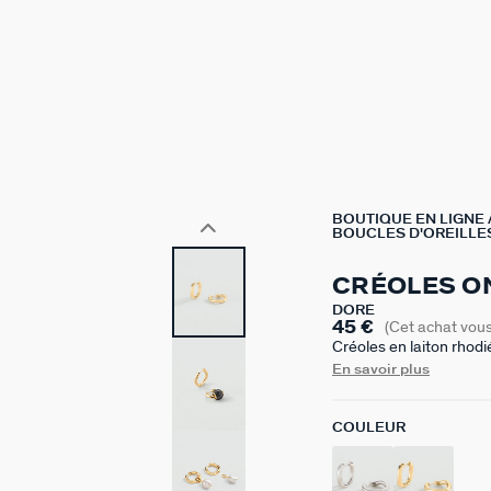
BOUTIQUE EN LIGNE
BOUCLES D'OREILLES
CRÉOLES O
DORÉ
45 €
(Cet achat vou
Créoles en laiton rhodi
envies en ajoutant à v
En savoir plus
collection Talismans.C
les pampilles créoles.
COULEUR