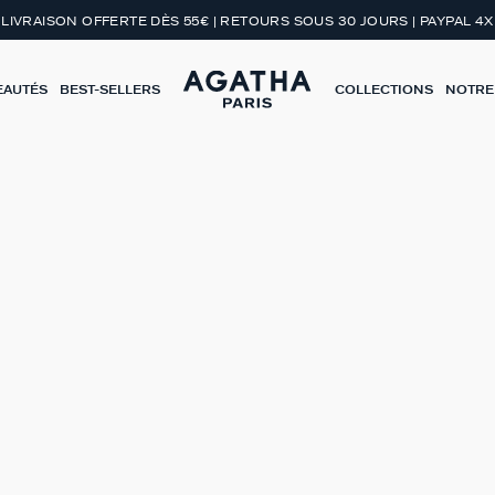
LIVRAISON OFFERTE DÈS 55€ | RETOURS SOUS 30 JOURS | PAYPAL 4X
EAUTÉS
BEST-SELLERS
COLLECTIONS
NOTRE