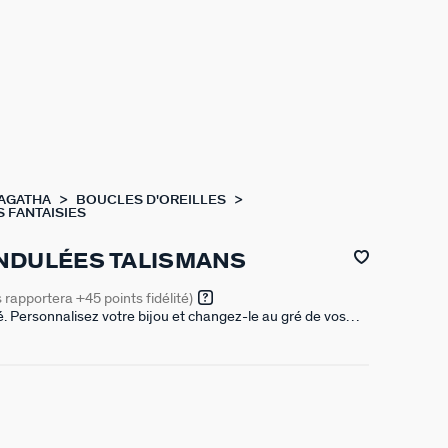
 AGATHA
BOUCLES D'OREILLES
 FANTAISIES
NDULÉES TALISMANS
s rapportera
+45
points fidélité)
é. Personnalisez votre bijou et changez-le au gré de vos
otre chaîne un ou plusieurs pendentifs charms de notre
es créoles font 12mm de diamètre. Non compatibles avec