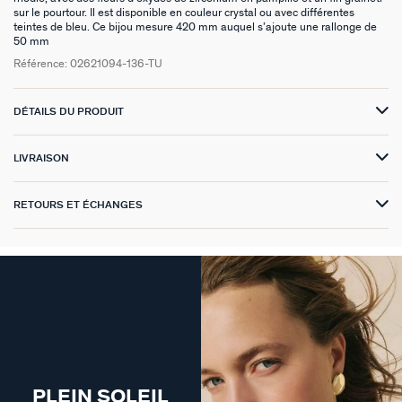
sur le pourtour. Il est disponible en couleur crystal ou avec différentes
teintes de bleu. Ce bijou mesure 420 mm auquel s’ajoute une rallonge de
VICTOIRE
50 mm
Référence:
02621094-136-TU
GÉNÉRATION AGATHA
SUR LA PEAU
DÉTAILS DU PRODUIT
LIVRAISON
RETOURS ET ÉCHANGES
PLEIN SOLEIL