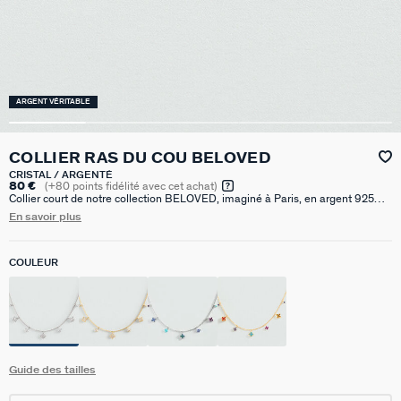
ARGENT VÉRITABLE
COLLIER RAS DU COU BELOVED
CRISTAL / ARGENTÉ
80 €
(
+80
points fidélité avec cet achat)
Collier court de notre collection BELOVED, imaginé à Paris, en argent 925
rhodié, avec des fleurs d'oxydes de zirconium en pampille et un fin graineti
En savoir plus
sur le pourtour. Il est disponible en couleur crystal ou avec différentes teintes
de bleu. Ce bijou mesure 420 mm auquel s’ajoute une rallonge de 50 mm
COULEUR
Guide des tailles