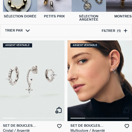
SÉLECTION DORÉE
PETITS PRIX
SÉLECTION
MONTRES
ARGENTÉE
TRIER PAR
FILTRER
(1)
ARGENT VÉRITABLE
ARGENT VÉRITABLE
SET DE BOUCLES
SET DE BOUCLES
D'OREILLES BELOVED MIX &
D'OREILLES BELOVED MIX &
Cristal / Argenté
Multicolore / Argenté