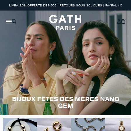
LIVRAISON OFFERTE DÈS 55€ | RETOURS SOUS 30 JOURS | PAYPAL 4X
BIJOUX FÊTES DES MÈRES NANO
GEM