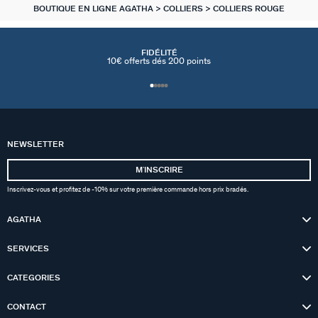
BOUTIQUE EN LIGNE AGATHA
COLLIERS
COLLIERS ROUGE
FIDÉLITÉ
10€ offerts dés 200 points
NEWSLETTER
MʼINSCRIRE
Inscrivez-vous et profitez de -10% sur votre première commande hors prix bradés.
AGATHA
SERVICES
CATEGORIES
CONTACT