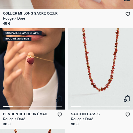
VICTOIRE
COLLIER MI-LONG SACRÉ CŒUR
Rouge / Doré
GÉNÉRATION AGATHA
45 €
COMPATIBLE AVEC CHAÎNE
SUR LA PEAU
BIJOU RÉVERSIBLE
PENDENTIF COEUR ÉMAIL
SAUTOIR CASSIS
Rouge / Doré
Rouge / Doré
30 €
90 €