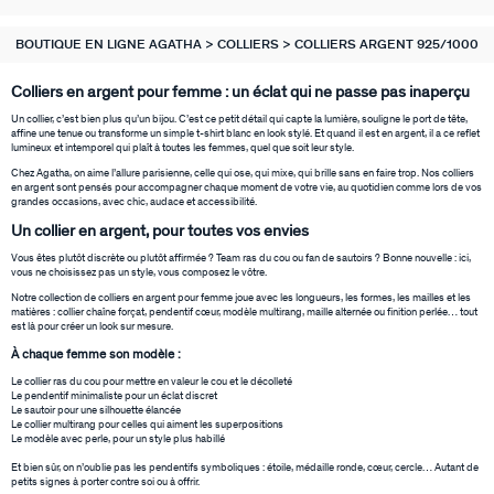
BOUTIQUE EN LIGNE AGATHA
COLLIERS
COLLIERS ARGENT 925/1000
Colliers en argent pour femme : un éclat qui ne passe pas inaperçu
Un collier, c’est bien plus qu’un bijou. C’est ce petit détail qui capte la lumière, souligne le port de tête,
affine une tenue ou transforme un simple t-shirt blanc en look stylé. Et quand il est en argent, il a ce reflet
lumineux et intemporel qui plaît à toutes les femmes, quel que soit leur style.
Chez Agatha, on aime l’allure parisienne, celle qui ose, qui mixe, qui brille sans en faire trop. Nos colliers
en argent sont pensés pour accompagner chaque moment de votre vie, au quotidien comme lors de vos
grandes occasions, avec chic, audace et accessibilité.
Un collier en argent, pour toutes vos envies
Vous êtes plutôt discrète ou plutôt affirmée ? Team ras du cou ou fan de sautoirs ? Bonne nouvelle : ici,
vous ne choisissez pas un style, vous composez le vôtre.
Notre collection de colliers en argent pour femme joue avec les longueurs, les formes, les mailles et les
matières : collier chaîne forçat, pendentif cœur, modèle multirang, maille alternée ou finition perlée… tout
est là pour créer un look sur mesure.
À chaque femme son modèle :
Le collier ras du cou pour mettre en valeur le cou et le décolleté
Le pendentif minimaliste pour un éclat discret
Le sautoir pour une silhouette élancée
Le collier multirang pour celles qui aiment les superpositions
Le modèle avec perle, pour un style plus habillé
Et bien sûr, on n’oublie pas les pendentifs symboliques : étoile, médaille ronde, cœur, cercle… Autant de
petits signes à porter contre soi ou à offrir.