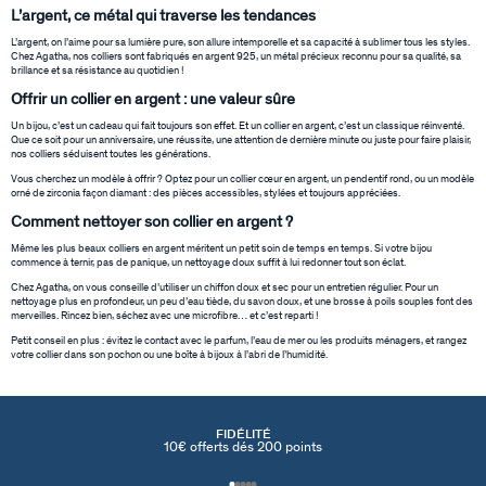
L’argent, ce métal qui traverse les tendances
L’argent, on l’aime pour sa lumière pure, son allure intemporelle et sa capacité à sublimer tous les styles.
Chez Agatha, nos colliers sont fabriqués en argent 925, un métal précieux reconnu pour sa qualité, sa
brillance et sa résistance au quotidien !
Offrir un collier en argent : une valeur sûre
Un bijou, c’est un cadeau qui fait toujours son effet. Et un collier en argent, c’est un classique réinventé.
Que ce soit pour un anniversaire, une réussite, une attention de dernière minute ou juste pour faire plaisir,
nos colliers séduisent toutes les générations.
Vous cherchez un modèle à offrir ? Optez pour un collier cœur en argent, un pendentif rond, ou un modèle
orné de zirconia façon diamant : des pièces accessibles, stylées et toujours appréciées.
Comment nettoyer son collier en argent ?
Même les plus beaux colliers en argent méritent un petit soin de temps en temps. Si votre bijou
commence à ternir, pas de panique, un nettoyage doux suffit à lui redonner tout son éclat.
Chez Agatha, on vous conseille d’utiliser un chiffon doux et sec pour un entretien régulier. Pour un
nettoyage plus en profondeur, un peu d’eau tiède, du savon doux, et une brosse à poils souples font des
merveilles. Rincez bien, séchez avec une microfibre… et c’est reparti !
Petit conseil en plus : évitez le contact avec le parfum, l’eau de mer ou les produits ménagers, et rangez
votre collier dans son pochon ou une boîte à bijoux à l’abri de l’humidité.
FIDÉLITÉ
10€ offerts dés 200 points