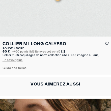
COLLIER MI-LONG CALYPSO
ROUGE / DORÉ
60 €
(
+60
points fidélité avec cet achat)
Collier multi coquillages de notre collection CALYPSO, imaginé à Paris,
réalisé en laiton doré à l'or 750/1000e - 18 carats et corde terracotta en
En savoir plus
polyamide. Cette collection revisite les motifs de la mer. Ce bijou mesure 400
mm auquel s’ajoute une rallonge de 50 mm
Guide des tailles
VOUS AIMEREZ AUSSI