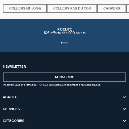
COLLIERS MI-LONG
COLLIERS RAS DU COU
CHOKERS
FIDÉLITÉ
10€ offerts dés 200 points
NEWSLETTER
MʼINSCRIRE
Inscrivez-vous et profitez de -10% sur votre première commande hors prix bradés.
AGATHA
SERVICES
CATEGORIES