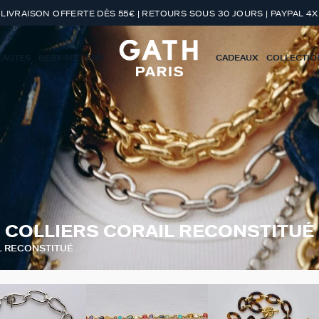
LIVRAISON OFFERTE DÈS 55€ | RETOURS SOUS 30 JOURS | PAYPAL 4X
EAUTÉS
BEST-SELLERS
CADEAUX
COLLECTIO
COLLIERS CORAIL RECONSTITUÉ
L RECONSTITUÉ