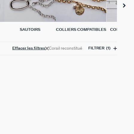
SAUTOIRS
COLLIERS COMPATIBLES
COLLIERS 
VÉRIT
Corail reconstitué
Effacer les filtres
FILTRER
(1)