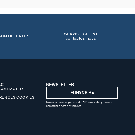
SERVICE CLIENT
SON OFFERTE*
contactez-nous
ACT
NEWSLETTER
CONTACTER
MʼINSCRIRE
RENCES COOKIES
Inscrivez-vous et profitez de -10% sur votre première
commande hors prix bradés.