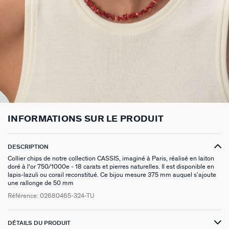
BOUCLES D'OREILLES À L'UNITÉ
SAUTOIRS
MANCHETTES
BAGUES ARGENTÉES
ZODIAQUE
SET DE 3
FOULARDS
ARGENT SIGNATURE
MY AGATHA CLUB
BOUCLES D'OREILLES CLIPS
PENDENTIFS
BRACELETS À COMPOSER
CHEVALIÈRES
PAMPILLES CRÉOLES
PIERCINGS DORÉS
CEINTURES
MADELEINE
NOUS REJOINDRE
SET DE 3
COLLIERS DORÉS
MONTRES
BOUCLES D'OREILLES COMPATIBLES
PIERCINGS ARGENTÉS
PORTE CLÉS
TALISMANS
NOUS CONTACTER
BOUCLES D'OREILLES ARGENTÉES
COLLIERS ARGENTÉS
CHAÎNES DE CHEVILLE
BRACELETS COMPATIBLES
NOS LOOKS
SACRE COEUR
FAQ
BOUCLES D'OREILLES DORÉES
COLLIERS À COMPOSER
BRACELETS DORÉS
COLLIERS COMPATIBLES
ODÉON
INFORMATIONS SUR LE PRODUIT
EARCUFFS
BRACELETS ARGENTÉS
NOS LOOKS
CANDY
DESCRIPTION
CRÉOLES À COMPOSER
VESTIAIRES
Collier chips de notre collection CASSIS, imaginé à Paris, réalisé en laiton
doré à l'or 750/1000e - 18 carats et pierres naturelles. Il est disponible en
SAINT HONORÉ
lapis-lazuli ou corail reconstitué. Ce bijou mesure 375 mm auquel s’ajoute
une rallonge de 50 mm
Référence:
02680465-324-TU
PALAIS ROYAL
VICTOIRE
DÉTAILS DU PRODUIT