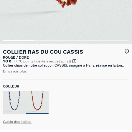
COLLIER RAS DU COU CASSIS
ROUGE / DORÉ
70 €
(
+70
points fidélité avec cet achat)
Collier chips de notre collection CASSIS, imaginé à Paris, réalisé en laiton
doré à l'or 750/1000e - 18 carats et pierres naturelles. Il est disponible en
En savoir plus
lapis-lazuli ou corail reconstitué. Ce bijou mesure 375 mm auquel s’ajoute
une rallonge de 50 mm
COULEUR
Guide des tailles