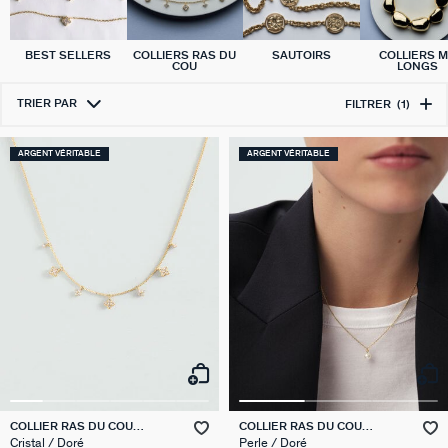
BEST SELLERS
COLLIERS RAS DU
SAUTOIRS
COLLIERS M
COU
LONGS
TRIER PAR
FILTRER
(1)
ARGENT VÉRITABLE
ARGENT VÉRITABLE
COLLIER RAS DU COU
COLLIER RAS DU COU
BELOVED
PERLYS
Cristal / Doré
Perle / Doré