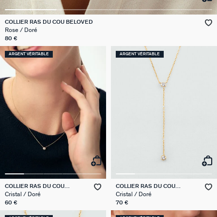
GÉNÉRATION AGATHA
COLLIER RAS DU COU BELOVED
Rose / Doré
SUR LA PEAU
80 €
ARGENT VÉRITABLE
ARGENT VÉRITABLE
COLLIER RAS DU COU
COLLIER RAS DU COU
BRILLANT
BRILLANT
Cristal / Doré
Cristal / Doré
60 €
70 €