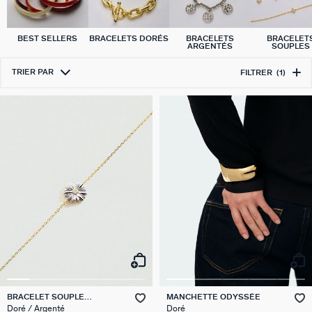
BEST SELLERS
BRACELETS DORÉS
BRACELETS
BRACELET
ARGENTÉS
SOUPLES
TRIER PAR
FILTRER
(1)
BRACELET SOUPLE
MANCHETTE ODYSSÉE
BLOSSOM
Doré / Argenté
Doré