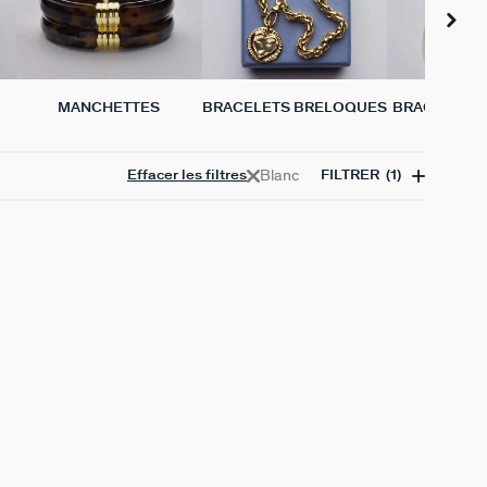
MANCHETTES
BRACELETS BRELOQUES
BRACELETS 
VÉRIT
Blanc
Effacer les filtres
FILTRER
(1)