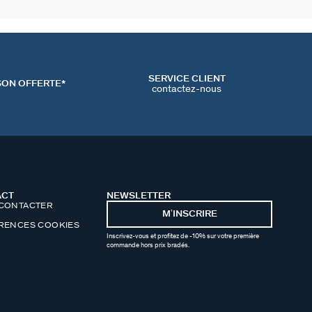
SERVICE CLIENT
SON OFFERTE*
contactez-nous
ACT
NEWSLETTER
CONTACTER
MʼINSCRIRE
RENCES COOKIES
Inscrivez-vous et profitez de -10% sur votre première
commande hors prix bradés.