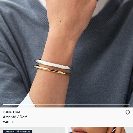
JONC DUA
Argenté / Doré
240 €
ARGENT VÉRITABLE