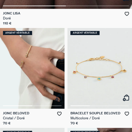
VICTOIRE
JONC LISA
Doré
GÉNÉRATION AGATHA
110 €
ARGENT VÉRITABLE
ARGENT VÉRITABLE
SUR LA PEAU
JONC BELOVED
BRACELET SOUPLE BELOVED
Cristal / Doré
Multicolore / Doré
70 €
70 €