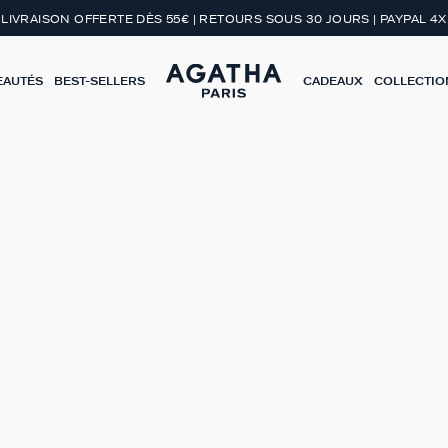
LIVRAISON OFFERTE DÈS 55€ | RETOURS SOUS 30 JOURS | PAYPAL 4X
EAUTÉS
BEST-SELLERS
CADEAUX
COLLECTIO