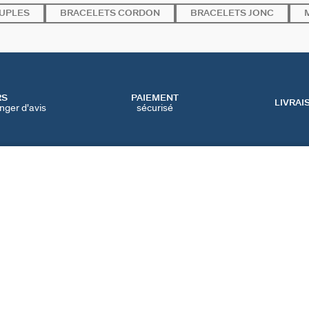
UPLES
BRACELETS CORDON
BRACELETS JONC
RS
PAIEMENT
LIVRAI
nger d'avis
sécurisé
SERVICES
CATEGORIES
CONT
NOS SERVICES EN LIGNE
BIJOUX FÊTE DES MÈRES
NOUS 
NOS SERVICES EN
BIJOUX BLACK FRIDAY
FAQ
MAGASIN
BIJOUX SOLDES
PRÉFÉ
IQUE
NOTRE GUIDE PERÇAGE
NOTRE GUIDE
D'ENTRETIEN