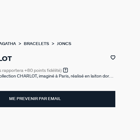
 AGATHA
BRACELETS
JONCS
LOT
s rapportera
+80
points fidélité)
ollection CHARLOT, imaginé à Paris, réalisé en laiton doré à
ats avec une finition mat.
ME PREVENIR PAR EMAIL