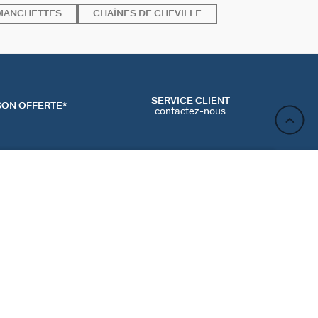
MANCHETTES
CHAÎNES DE CHEVILLE
SERVICE CLIENT
SON OFFERTE*
contactez-nous
ME PREVENIR PAR EMAIL
ACT
NEWSLETTER
CONTACTER
MʼINSCRIRE
RENCES COOKIES
Inscrivez-vous et profitez de -10% sur votre première
commande hors prix bradés.