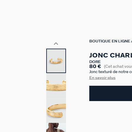
BOUTIQUE EN LIGNE
JONC CHAR
DORÉ
80 €
(Cet achat vou
Jonc texturé de notre c
l'or 750/1000e - 18 car
En savoir plus