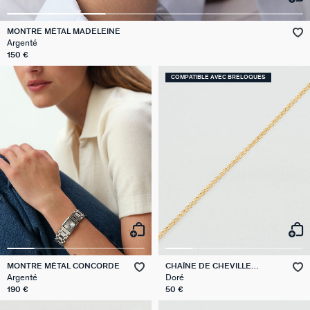
VICTOIRE
MONTRE MÉTAL MADELEINE
Argenté
GÉNÉRATION AGATHA
150 €
COMPATIBLE AVEC BRELOQUES
SUR LA PEAU
MONTRE MÉTAL CONCORDE
CHAÎNE DE CHEVILLE
TALIJASY
Argenté
Doré
190 €
50 €