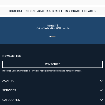
BOUTIQUE EN LIGNE AGATHA
BRACELETS
BRACELETS ACIER
FIDÉLITÉ
10€ offerts dés 200 points
NEWSLETTER
MʼINSCRIRE
Inscrivez-vous et profitez de -10% sur votre première commande hors prix bradés.
AGATHA
SERVICES
CATEGORIES