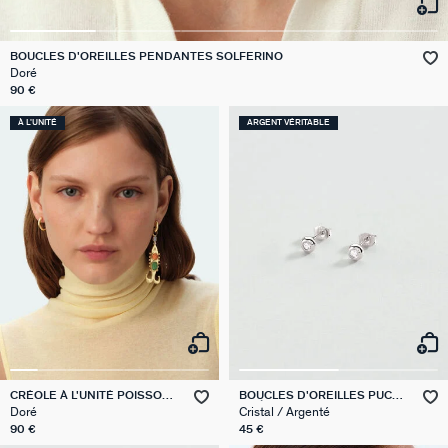
VICTOIRE
BOUCLES D'OREILLES PENDANTES SOLFERINO
Doré
GÉNÉRATION AGATHA
90 €
SUR LA PEAU
À L'UNITÉ
ARGENT VÉRITABLE
CRÉOLE À L'UNITÉ POISSON
BOUCLES D'OREILLES PUCES
PANGEA
ODÉON
Doré
Cristal / Argenté
90 €
45 €