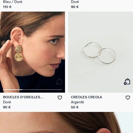
LA RIVIERA
PENDANTES ABBESSES
Bleu / Doré
Doré
110 €
90 €
BOUCLES D'OREILLES
NOTRE HISTOIRE
ACCESSOIRES
COLLECTIONS
BRELOQUES
BRACELETS
PIERCINGS
COLLIERS
CADEAUX
BAGUES
BOUCLES D'OREILLES
CRÉOLES CREOLA
PENDANTES ASTREE
Doré
Argenté
TOUTES LES BOUCLES D'OREILLES
TOUS LES COLLIERS
TOUS LES BRACELETS
TOUTES LES BAGUES
TOUTES LES BRELOQUES
TOUS LES PIERCINGS
TOUTES LES IDÉES CADEAUX
TOUS LES ACCESSOIRES
CALYPSO
QUI SOMMES NOUS
90 €
50 €
CRÉOLES
COLLIERS MI-LONG
JONCS
BAGUES LARGES
COMPOSER MON BIJOU
PIERCINGS CRÉOLES
CADEAUX DORÉS
RALLONGES ET FERMOIRS
PANGEA
NOS BOUTIQUES
BOUCLES D'OREILLES PENDANTES
COLLIERS RAS DU COU
BRACELETS MAILLES
BAGUES FINES
MÉDAILLES
PIERCINGS PUCES
CADEAUX ARGENTÉS
ACCESSOIRE CHEVEUX
RIVIERA
PARRAINER UN PROCHE