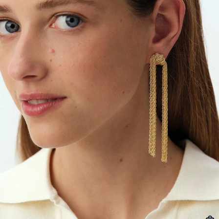
BOUCLES D'OREILLES PUCES
CHAINES
BRACELETS SOUPLES
BAGUES DORÉES
PIERRES NATURELLES
PIERCINGS EAR CUFF
CADEAUX À MOINS DE 30€
BROCHES
BELOVED
NOTRE GUIDE PERÇAGE
BOUCLES D'OREILLES À L'UNITÉ
SAUTOIRS
MANCHETTES
BAGUES ARGENTÉES
ZODIAQUE
PIERCING HÉLIX & TRAGUS
CADEAUX À MOINS DE 50€
FOULARDS
ARGENT SIGNATURE
MY AGATHA CLUB
BOUCLES D'OREILLES CLIPS
PENDENTIFS
BRACELETS À COMPOSER
CHEVALIÈRES
PAMPILLES CRÉOLES
PIERCINGS DORÉS
CADEAUX À MOINS DE 100€
CEINTURES
MADELEINE
NOUS REJOINDRE
SET DE 3
COLLIERS DORÉS
MONTRES
BOUCLES D'OREILLES COMPATIBLES
PIERCINGS ARGENTÉS
BIJOUX À COMPOSER
PORTE CLÉS
TALISMANS
NOUS CONTACTER
BOUCLES D'OREILLES ARGENTÉES
COLLIERS ARGENTÉS
CHAÎNES DE CHEVILLE
BRACELETS COMPATIBLES
NOS LOOKS
BRELOQUES ZODIAQUES
SACRE COEUR
FAQ
BOUCLES D'OREILLES DORÉES
COLLIERS À COMPOSER
BRACELETS DORÉS
COLLIERS COMPATIBLES
CADEAUX EN ARGENT VÉRITABLE
ODÉON
EARCUFFS
BRACELETS ARGENTÉS
NOS LOOKS
CADEAUX EN ACIER INOXYDABLE
CANDY
CRÉOLES À COMPOSER
CADEAUX PLAQUÉS À L'OR
VESTIAIRES
SAINT HONORÉ
PALAIS ROYAL