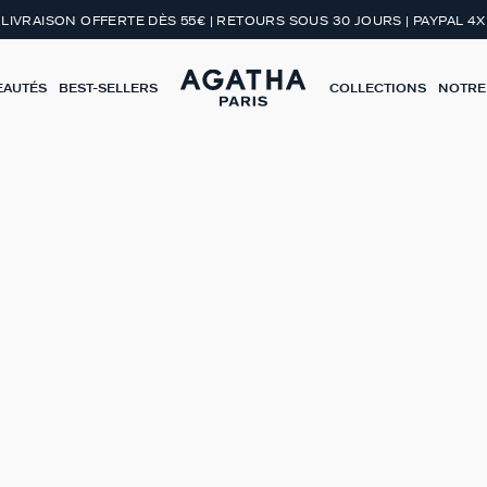
LIVRAISON OFFERTE DÈS 55€ | RETOURS SOUS 30 JOURS | PAYPAL 4X
EAUTÉS
BEST-SELLERS
COLLECTIONS
NOTRE