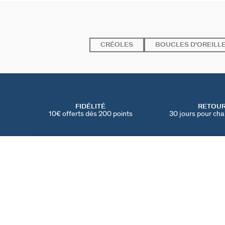
CRÉOLES
BOUCLES D'OREILL
FIDÉLITÉ
RETOU
10€ offerts dés 200 points
30 jours pour cha
CRÉOLE À L'UNITÉ CŒUR MIX & MATCH
Doré
35 €
TROUVER UNE BOUTIQUE
AGATHA
NOTRE HISTOIRE
MY AGATHA CLUB
PARRAINER UN AMI
TROUVER UNE BOUT