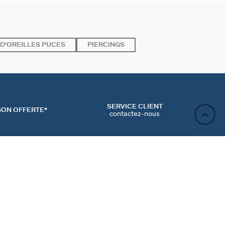
D'OREILLES PUCES
PIERCINGS
SERVICE CLIENT
SON OFFERTE*
contactez-nous
AJOUTER AU PANIER
ACT
NEWSLETTER
CONTACTER
MʼINSCRIRE
RENCES COOKIES
Inscrivez-vous et profitez de -10% sur votre première