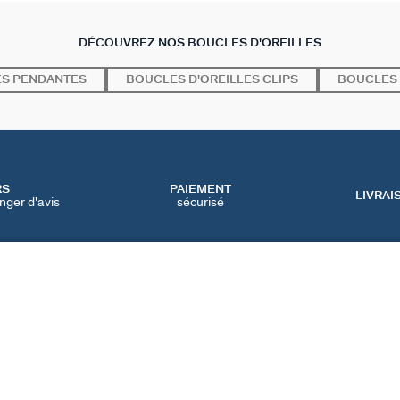
DÉCOUVREZ NOS BOUCLES D'OREILLES
ES PENDANTES
BOUCLES D'OREILLES CLIPS
BOUCLES 
RS
PAIEMENT
LIVRAI
nger d'avis
sécurisé
SERVICES
CATEGORIES
CONT
NOS SERVICES EN LIGNE
BIJOUX FÊTE DES MÈRES
NOUS 
NOS SERVICES EN
BIJOUX BLACK FRIDAY
FAQ
MAGASIN
BIJOUX SOLDES
PRÉFÉ
IQUE
NOTRE GUIDE PERÇAGE