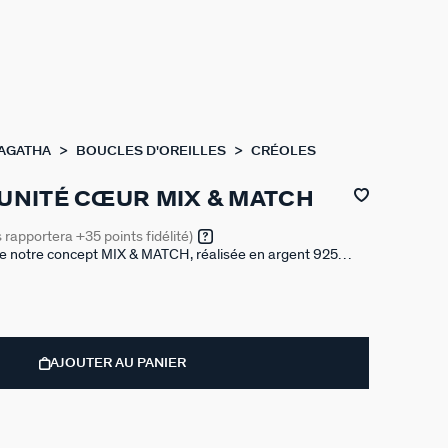
 AGATHA
BOUCLES D'OREILLES
CRÉOLES
'UNITÉ CŒUR MIX & MATCH
s rapportera
+35
points fidélité)
 de notre concept MIX & MATCH, réalisée en argent 925
 18 carats. Vendue seule, pour mieux les mixer et les
s ont un diamètre de 12mm.
AJOUTER AU PANIER