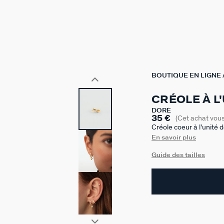
BOUTIQUE EN LIGNE
CRÉOLE À L
DORÉ
35 €
(Cet achat vou
Créole coeur à l'unité
doré à l'or 750/1000e -
En savoir plus
accumuler. Ces créole
Guide des tailles