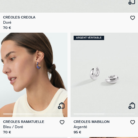
VICTOIRE
CRÉOLES CREOLA
Doré
GÉNÉRATION AGATHA
70 €
SUR LA PEAU
ARGENT VÉRITABLE
CRÉOLES RAMATUELLE
CRÉOLES MABILLON
Bleu / Doré
Argenté
70 €
95 €