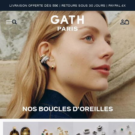
LIVRAISON OFFERTE DÈS 55€ | RETOURS SOUS 30 JOURS | PAYPAL 4X
NOS BOUCLES D'OREILLES