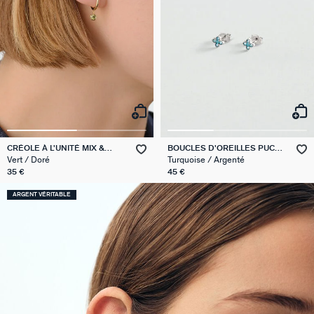
CRÉOLE À L'UNITÉ MIX &
BOUCLES D'OREILLES PUCES
MATCH
BELOVED
Vert / Doré
Turquoise / Argenté
35 €
45 €
ARGENT VÉRITABLE