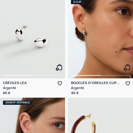
À CLIP
CRÉOLES LEA
BOUCLES D'OREILLES CLIPS
CRÉOLES
Argenté
Argenté
65 €
40 €
ARGENT VÉRITABLE