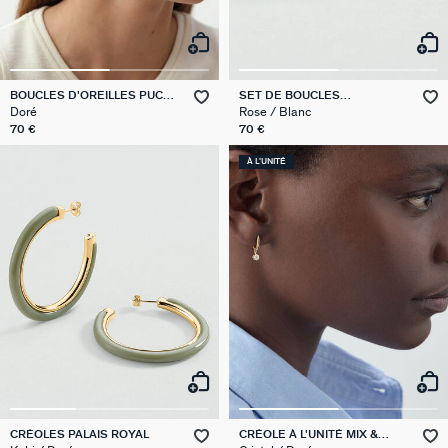
BOUCLES D'OREILLES PUCES
SET DE BOUCLES
PONT DES ARTS
D'OREILLES MIX & MATCH
Doré
Rose / Blanc
70 €
70 €
À L'UNITÉ
CRÉOLES PALAIS ROYAL
CRÉOLE À L'UNITÉ MIX &
MATCH