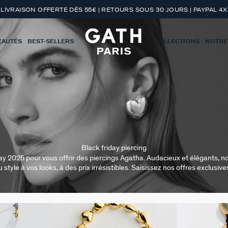
LIVRAISON OFFERTE DÈS 55€ | RETOURS SOUS 30 JOURS | PAYPAL 4X
EAUTÉS
BEST-SELLERS
COLLECTIONS
NOTRE
Black friday piercing
ay 2025 pour vous offrir des piercings Agatha. Audacieux et élégants, n
u style à vos looks, à des prix irrésistibles. Saisissez nos offres exclusives