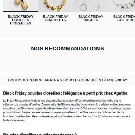
BLACK FRIDAY
BLACK FRIDAY
BLACK FRIDAY
BLACK FRID
BOUCLES
BRACELETS
BAGUES
COLLIERS
D'OREILLES
NOS RECOMMANDATIONS
BOUTIQUE EN LIGNE AGATHA
BOUCLES D'OREILLES BLACK FRIDAY
Black Friday boucles d’oreilles : l'élégance à petit prix chez Agatha
Le Black Friday est enfin de retour chez Agatha, avec des offres exceptionnelles sur notre vaste
sélection de boucles d’oreilles. Depuis plus de 50 ans, Agatha incarne le chic parisien, mêlant élégance
et audace. Le 29 novembre, profitez de remises allant jusqu’à -50% sur nos boucles d’oreilles, conçues
pour sublimer chaque tenue et révéler votre personnalité unique. Que vous soyez à la recherche de
boucles d’oreilles discrètes ou de pièces plus affirmées, notre collection Black Friday saura répondre à
toutes vos envies.