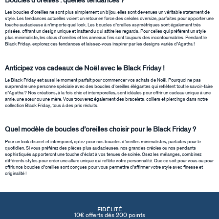
Boucles d’oreilles : quelles tendances ?
Les boucles d'oreilles ne sont plus simplement un bijou, elles sont devenues un véritable statement de
style. Les tendances actuelles voient un retour en force des créoles oversize, parfaites pour apporter une
touche audacieuse à n’importe quel look. Les boucles d'oreilles asymétriques sont également très
prisées, offrant un design unique et inattendu qui attire les regards. Pour celles qui préfèrent un style
plus minimaliste, les clous d’oreilles et les anneaux fins sont toujours des incontournables. Pendant le
Black Friday, explorez ces tendances et laissez-vous inspirer par les designs variés d’Agatha !
Anticipez vos cadeaux de Noël avec le Black Friday !
Le Black Friday est aussi le moment parfait pour commencer vos achats de Noël. Pourquoi ne pas
surprendre une personne spéciale avec des boucles d’oreilles élégantes qui reflètent tout le savoir-faire
d’Agatha ? Nos créations, à la fois chic et intemporelles, sont idéales pour offrir un cadeau unique à une
amie, une sœur ou une mère. Vous trouverez également des bracelets, colliers et piercings dans notre
collection Black Friday, tous à des prix réduits.
BOUCLES D'OREILLES
NOTRE HISTOIRE
ACCESSOIRES
COLLECTIONS
BRELOQUES
BRACELETS
PIERCINGS
COLLIERS
BAGUES
Quel modèle de boucles d’oreilles choisir pour le Black Friday ?
Pour un look discret et intemporel, optez pour nos boucles d’oreilles minimalistes, parfaites pour le
quotidien. Si vous préférez des pièces plus audacieuses, nos grandes créoles ou nos pendants
TOUTES LES BOUCLES D'OREILLES
TOUS LES COLLIERS
TOUS LES BRACELETS
TOUTES LES BAGUES
TOUTES LES BRELOQUES
TOUS LES PIERCINGS
TOUS LES ACCESSOIRES
CALYPSO
QUI SOMMES NOUS
sophistiqués apporteront une touche d’éclat à vos tenues de soirée. Osez les mélanges, combinez
différents styles pour créer une allure unique qui reflète votre personnalité. Que ce soit pour vous ou pour
offrir, nos boucles d’oreilles sont conçues pour vous permettre d'affirmer votre style avec finesse et
CRÉOLES
COLLIERS MI-LONG
JONCS
BAGUES LARGES
COMPOSER MON BIJOU
PIERCINGS CRÉOLES
RALLONGES ET FERMOIRS
PANGEA
NOS BOUTIQUES
originalité !
BOUCLES D'OREILLES PENDANTES
COLLIERS RAS DU COU
BRACELETS MAILLES
BAGUES FINES
MÉDAILLES
PIERCINGS PUCES
ACCESSOIRE CHEVEUX
RIVIERA
PARRAINER UN PROCHE
FIDÉLITÉ
BOUCLES D'OREILLES PUCES
CHAINES
BRACELETS SOUPLES
BAGUES DORÉES
PIERRES NATURELLES
PIERCINGS EAR CUFF
BROCHES
BELOVED
NOTRE GUIDE PERÇAGE
10€ offerts dés 200 points