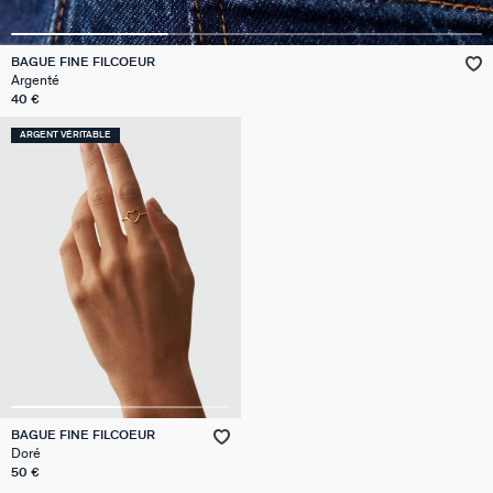
VICTOIRE
BAGUE FINE FILCOEUR
Argenté
GÉNÉRATION AGATHA
40 €
SUR LA PEAU
ARGENT VÉRITABLE
BAGUE FINE FILCOEUR
Doré
50 €