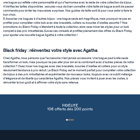
une bague qui reflète votre personnalité et qui s’harmonise avec le reste de votre collection de bijoux.
4.Vérifiez les tailles disponibles : assurez-vous de bien connaître votre taille de bague avant de passer
commande pour éviter les mauvaises surprises. Nos guides de taille sont là pour vous aider à faire le
bon choix.
5.Associez vos bagues à d’autres bijoux : une bague seule est magnifique, mais pourquoi ne pas en
profiter pour compléter votre look avec des bracelets, colliers ou boucles d’oreilles assortis ? Nos
promotions du Black Friday s’étendent à toute la collection, alors osez mixer les styles pour un look
complet à des prix imbattables.Suivez ces conseils et profitez pleinement des offres du Black Friday
pour ajouter une nouvelle bague Agatha à votre collection !
Black friday : réinventez votre style avec Agatha
Chez Agatha, nous pensons que l’accessoire n’est jamais accessoire. Une bague peut à elle seule
transformer un look, mais pourquoi ne pas aller plus loin en la combinant avec d’autres pièces de notre
collection ? Osez mixer nos bagues avec des bracelets, boucles d’oreilles et colliers pour un style
résolument tendance à prix réduit. Le Black Friday est le moment parfait pour compléter votre collection
de bijoux à des prix imbattables et expérimenter de nouveaux looks, toujours avec ce subtil mélange
d’élégance et de liberté qui caractérise Agatha. Nos pièces vous invitent à jouer avec les codes, à
réinventer le bon goût et à affirmer votre style sans retenue.
FIDÉLITÉ
10€ offerts dés 200 points