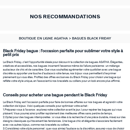
NOS RECOMMANDATIONS
BOUTIQUE EN LIGNE AGATHA
BAGUES BLACK FRIDAY
Black Friday bague : l’occasion parfaite pour sublimer votre style à
petit prix
Le Black Friday, c’est l’opportunité idéale pour découvrir la collection de bagues AGATHA. Élégantes,
créatives et accessibles, nos bagues incarnent l’essence même de l’allure parisienne : un mélange
audacieux de chic et de caractère. Que vous souhaitiez agrémenter votre quotidien avec une bague
discrète ou apporter une touche d’audace à votre tenue, nos bijoux vous permettent d’exprimer
pleinement qui vous êtes. Profitez des offres exclusives du Black Friday pour choisir une bague qui
reflète votre style unique, en l’associant à nos bracelets ou colliers pour un look encore plus affirmé.
Conseils pour acheter une bague pendant le Black Friday
Le Black Friday est l’occasion parfaite pour faire de bonnes affaires sur nos bagues et agrandir votre
collection de bijoux. Voici quelques conseils pour optimiser votre achat :
1.Préparez-vous à l’avance : explorez notre collection avant le jour J pour repérer les bagues qui vous
plaisent. Vous pourrez ainsi profiter rapidement des meilleures offres sans perdre de temps.
2.Optez pour des bagues intemporelles : si vous êtes à la recherche d’une pièce durable, misez sur des
designs classiques qui traversent les tendances. Une bague chic et élégante s’associera facilement
avec vos autres bijoux, comme nos bracelets ou colliers.
3.Considérez votre style personnel : que vous aimiez l’audace ou la discrétion, assurez-vous de choisir