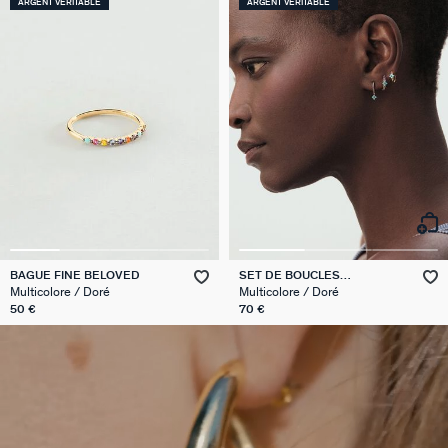
ARGENT VÉRITABLE
ARGENT VÉRITABLE
BAGUE FINE BELOVED
SET DE BOUCLES
D'OREILLES BELOVED MIX &
Multicolore / Doré
Multicolore / Doré
MATCH
50 €
70 €