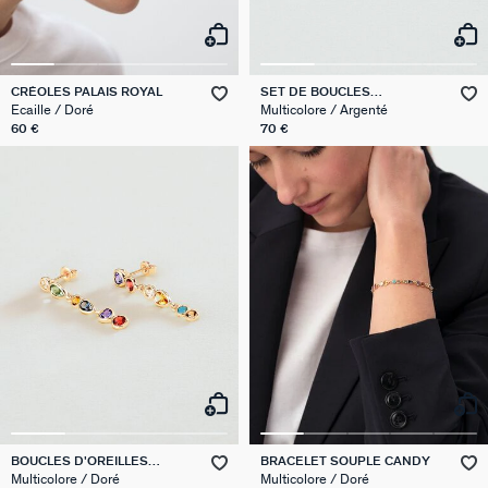
CRÉOLES PALAIS ROYAL
SET DE BOUCLES
D'OREILLES BELOVED MIX &
Ecaille / Doré
Multicolore / Argenté
MATCH
60 €
70 €
BOUCLES D'OREILLES
BRACELET SOUPLE CANDY
PENDANTES CANDY
Multicolore / Doré
Multicolore / Doré