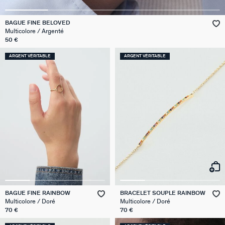
VICTOIRE
BAGUE FINE BELOVED
Multicolore / Argenté
GÉNÉRATION AGATHA
50 €
ARGENT VÉRITABLE
ARGENT VÉRITABLE
SUR LA PEAU
BAGUE FINE RAINBOW
BRACELET SOUPLE RAINBOW
Multicolore / Doré
Multicolore / Doré
70 €
70 €