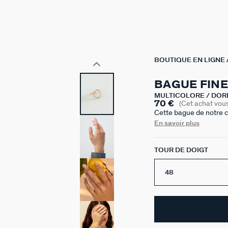
BOUTIQUE EN LIGNE
BAGUE FIN
MULTICOLORE / DOR
70 €
(Cet achat vou
Cette bague de notre c
argent 925 et ornée de
En savoir plus
originaux, tout en resta
TOUR DE DOIGT
48