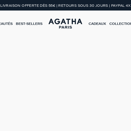
LIVRAISON OFFERTE DÈS 55€ | RETOURS SOUS 30 JOURS | PAYPAL 4X
EAUTÉS
BEST-SELLERS
CADEAUX
COLLECTIO