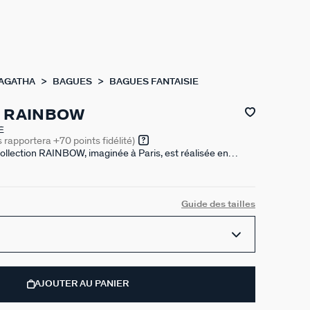
 AGATHA
BAGUES
BAGUES FANTAISIE
E RAINBOW
É
s rapportera
+70
points fidélité)
ollection RAINBOW, imaginée à Paris, est réalisée en
 nano GEM colorées. Elle permet des looks colorés et
nt très simples.
Guide des tailles
AJOUTER AU PANIER