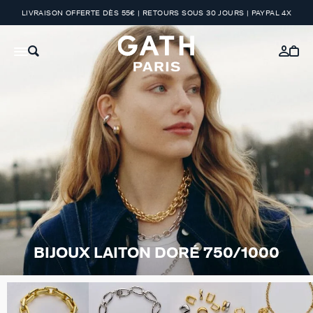
LIVRAISON OFFERTE DÈS 55€ | RETOURS SOUS 30 JOURS | PAYPAL 4X
BIJOUX LAITON DORÉ 750/1000