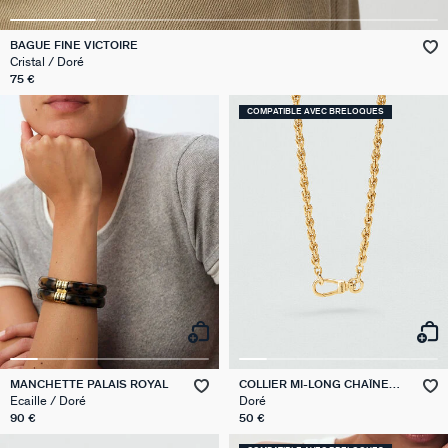
VICTOIRE
BAGUE FINE VICTOIRE
Cristal / Doré
GÉNÉRATION AGATHA
75 €
COMPATIBLE AVEC BRELOQUES
SUR LA PEAU
MANCHETTE PALAIS ROYAL
COLLIER MI-LONG CHAÎNE
CORDE
Ecaille / Doré
Doré
90 €
50 €