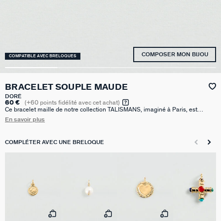
COMPOSER MON BIJOU
COMPATIBLE AVEC BRELOQUES
BRACELET SOUPLE MAUDE
DORÉ
60 €
(
+60
points fidélité avec cet achat)
Ce bracelet maille de notre collection TALISMANS, imaginé à Paris, est
réalisé en laiton doré à l'or 750/1000e - 18 carats. Personnalisez votre bijou
En savoir plus
et changez-le au gré de vos envies en ajoutant à votre base chaîne un ou
plusieurs pendentifs charms de notre collection Talismans.
COMPLÉTER AVEC UNE BRELOQUE