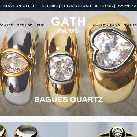
LIVRAISON OFFERTE DÈS 55€ | RETOURS SOUS 30 JOURS | PAYPAL 4X
EAUTÉS
BEST-SELLERS
COLLECTIONS
NOTRE
BAGUES QUARTZ