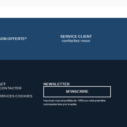
SERVICE CLIENT
SON OFFERTE*
contactez-nous
ACT
NEWSLETTER
CONTACTER
MʼINSCRIRE
RENCES COOKIES
Inscrivez-vous et profitez de -10% sur votre première
commande hors prix bradés.