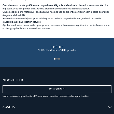
Connaissez son style : préférez une bague fine et élégante si elle aime la discrétion, ou un modèle plus
imposant avec des pierres en oxyde de zirconium si elle adore les bijoux audacieux.
Choisissez les bons matériaux : chez Agatha, nos bagues en argent ou en laiton sont idéales pour allier
élégance et durabilité.
Harmonisez avec ses bijoux : pour qu’elle puisse porter la bague facilement, veillez à ce qu’elle
s’accorde avec sa collection actuelle.
Ajoutez une touche personnelle: optez pour un modèle qui évoque une signification particulière, comme
un design qui reflète vos souvenirs communs.
FIDÉLITÉ
10€ offerts dés 200 points
NEWSLETTER
MʼINSCRIRE
Inscrivez-vous et profitez de -10% sur votre première commande hors prix bradés.
AGATHA