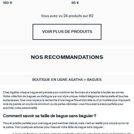
160 €
65 €
Vous avez vu 24 produits sur 82
VOIR PLUS DE PRODUITS
NOS RECOMMANDATIONS
BOUTIQUE EN LIGNE AGATHA
BAGUES
Chez Agatha, chaque bague est pensée pour sublimer les femmes et s’adapter à toutes les envies.
Notre collection de bagues se distingue par son style unique, mêlant élégance intemporelle et touches
audacieuses. Que vous soyez à la recherche d’une bague fine et discrète ou d’un modèle plus imposant,
orné de pierres en oxyde de zirconium ou de perles délicates, vous trouverez la pièce parfaite pour
exprimer votre personnalité.
Comment savoir sa taille de bague sans baguier ?
Trouver la taille parfaite pour une bague peut sembler délicat, mais c’est en réalité plus simple qu’on ne
le pense. Voici quelques astuces pour mesurer votre taille de bague sans baguier :
Avec une ficelle ou un ruban : enroulez une ficelle autour de votre doigt, marquez l’endroit où elle