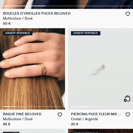
VICTOIRE
BOUCLES D'OREILLES PUCES BELOVED
Multicolore / Doré
GÉNÉRATION AGATHA
50 €
ARGENT VÉRITABLE
ARGENT VÉRITABLE
SUR LA PEAU
BAGUE FINE BELOVED
PIERCING PUCE FLEUR MIX &
MATCH
Multicolore / Doré
Cristal / Argenté
85 €
25 €