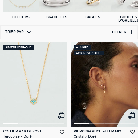
COLLIERS
BRACELETS
BAGUES
BOUCLES
D'OREILLE
TRIER PAR
FILTRER
ARGENT VÉRITABLE
À L'UNITÉ
ARGENT VÉRITABLE
COLLIER RAS DU COU
PIERCING PUCE FLEUR MIX &
BELOVED
MATCH
Turquoise / Doré
Cristal / Doré