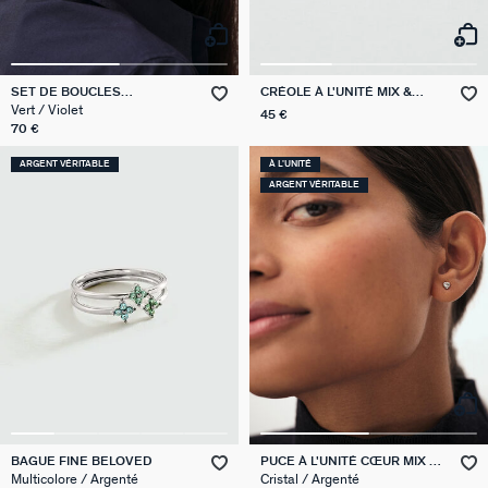
SET DE BOUCLES
CRÉOLE À L'UNITÉ MIX &
D'OREILLES MIX & MATCH
MATCH
Vert / Violet
45 €
70 €
ARGENT VÉRITABLE
À L'UNITÉ
ARGENT VÉRITABLE
BAGUE FINE BELOVED
PUCE À L'UNITÉ CŒUR MIX &
MATCH
Multicolore / Argenté
Cristal / Argenté