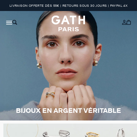
LIVRAISON OFFERTE DÈS 55€ | RETOURS SOUS 30 JOURS | PAYPAL 4X
BIJOUX EN ARGENT VÉRITABLE