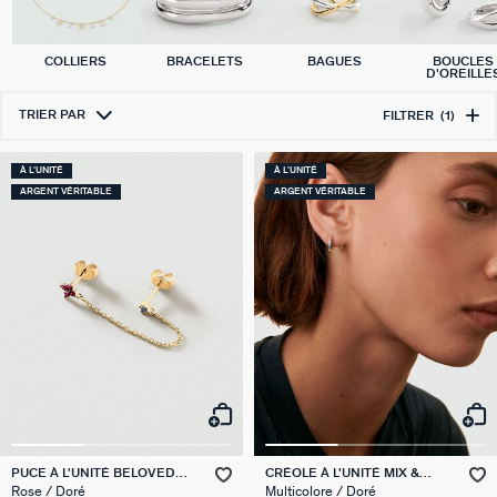
COLLIERS
BRACELETS
BAGUES
BOUCLES
D'OREILLE
TRIER PAR
FILTRER
(1)
À L'UNITÉ
À L'UNITÉ
ARGENT VÉRITABLE
ARGENT VÉRITABLE
PUCE À L'UNITÉ BELOVED
CRÉOLE À L'UNITÉ MIX &
MIX & MATCH
MATCH
Rose / Doré
Multicolore / Doré