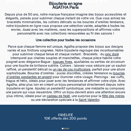
BAGUES
EARCUFFS
Bijouterie en ligne
AGATHA Paris
Depuis plus de 50 ans, notre marque française imagine des bijoux accessibles et
élégants, pensés pour sublimer chaque instant de votre vie. Que vous aimiez les
bracelets minimalistes, les colliers délicats ou les boucles d’oreilles tendance,
notre bijouterie en ligne vous propose une sélection variée, adaptée à toutes les
envies. Jouez avec les matières, osez les superpositions et affirmez votre
personnalité avec nos collections renouvelées au fil des saisons !
Une collection pour toutes les occasions
Parce que chaque femme est unique, Agatha propose des bijoux aux designs
variés et aux finitions soignées. Notre bijouterie regroupe des incontournables
pour sublimer chaque tenue et chaque instant : Bracelets : du
jonc doré
intemporel aux chaînes souples et manchettes, chaque pièce habille votre
poignet avec élégance Bague :
bagues fines
, ajustables ou serties de zirconium
pour une touche de brillance subtile. Colliers : laissez-vous séduire par un sautoir
raffiné, un pendentif délicat ou
un ras de cou multicolore
, parfait pour une allure
sophistiquée. Boucles d’oreilles : puces discrètes, créoles tendance ou
boucles
d’oreilles pendantes en argent
pour illuminer votre visage. Piercings : ear cuffs,
tragus et hélix, idéals pour jouer avec les tendances et affirmer votre style. Avec
Agatha, allez plus loin en créant un bijou personnalisé directement depuis notre
bijouterie en ligne. Ajoutez un pendentif symbolique, une médaille ou composez
une parure qui vous ressemble. Offrir un bijou devient alors une attention encore
plus intime, idéale pour un
cadeau de Noël
, une surprise pour la
fête des mères
ou une déclaration spéciale à la
Saint-Valentin
.
FIDÉLITÉ
10€ offerts dés 200 points