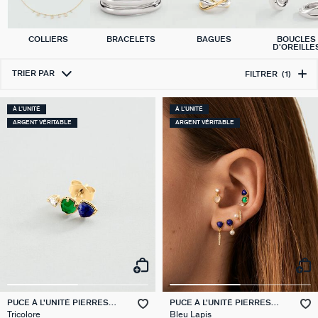
COLLIERS
BRACELETS
BAGUES
BOUCLES
D'OREILLE
TRIER PAR
FILTRER
(1)
À L'UNITÉ
À L'UNITÉ
ARGENT VÉRITABLE
ARGENT VÉRITABLE
PUCE À L'UNITÉ PIERRES
PUCE À L'UNITÉ PIERRES
NATURELLES MIX & MATCH
NATURELLES MIX & MATCH
Tricolore
Bleu Lapis