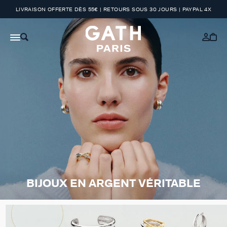
LIVRAISON OFFERTE DÈS 55€ | RETOURS SOUS 30 JOURS | PAYPAL 4X
BIJOUX EN ARGENT VÉRITABLE