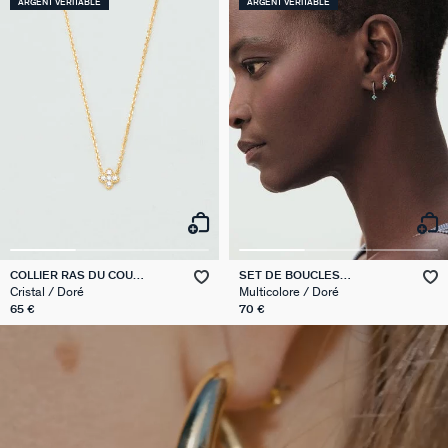
ARGENT VÉRITABLE
ARGENT VÉRITABLE
COLLIER RAS DU COU
SET DE BOUCLES
BELOVED
D'OREILLES BELOVED MIX &
Cristal / Doré
Multicolore / Doré
MATCH
65 €
70 €