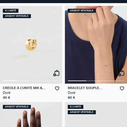
À L'UNITÉ
ARGENT VÉRITABLE
ARGENT VÉRITABLE
CRÉOLE À L'UNITÉ MIX &
BRACELET SOUPLE
MATCH
MONTMARTRE
Doré
Doré
40 €
60 €
ARGENT VÉRITABLE
À L'UNITÉ
ARGENT VÉRITABLE