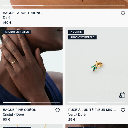
VICTOIRE
BAGUE LARGE TRIJONC
Doré
GÉNÉRATION AGATHA
160 €
ARGENT VÉRITABLE
À L'UNITÉ
SUR LA PEAU
ARGENT VÉRITABLE
BAGUE FINE ODÉON
PUCE À L'UNITÉ FLEUR MIX &
MATCH
Cristal / Doré
Vert / Doré
60 €
25 €