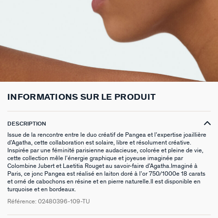
BOUCLES D'OREILLES À L'UNITÉ
SAUTOIRS
MANCHETTES
BAGUES ARGENTÉES
ZODIAQUE
SET DE 3
FOULARDS
ARGENT SIGNATURE
MY AGATHA CLUB
BOUCLES D'OREILLES CLIPS
PENDENTIFS
BRACELETS À COMPOSER
CHEVALIÈRES
PAMPILLES CRÉOLES
PIERCINGS DORÉS
CEINTURES
MADELEINE
NOUS REJOINDRE
SET DE 3
COLLIERS DORÉS
MONTRES
BOUCLES D'OREILLES COMPATIBLES
PIERCINGS ARGENTÉS
PORTE CLÉS
TALISMANS
NOUS CONTACTER
BOUCLES D'OREILLES ARGENTÉES
COLLIERS ARGENTÉS
CHAÎNES DE CHEVILLE
BRACELETS COMPATIBLES
NOS LOOKS
SACRE COEUR
FAQ
INFORMATIONS SUR LE PRODUIT
BOUCLES D'OREILLES DORÉES
COLLIERS À COMPOSER
BRACELETS DORÉS
COLLIERS COMPATIBLES
ODÉON
EARCUFFS
BRACELETS ARGENTÉS
NOS LOOKS
CANDY
DESCRIPTION
Issue de la rencontre entre le duo créatif de Pangea et l’expertise joaillière
d’Agatha, cette collaboration est solaire, libre et résolument créative.
CRÉOLES À COMPOSER
VESTIAIRES
Inspirée par une féminité parisienne audacieuse, colorée et pleine de vie,
cette collection mêle l’énergie graphique et joyeuse imaginée par
SAINT HONORÉ
Colombine Jubert et Laetitia Rouget au savoir-faire d’Agatha.Imaginé à
Paris, ce jonc Pangea est réalisé en laiton doré à l’or 750/1000e 18 carats
et orné de cabochons en résine et en pierre naturelle.Il est disponible en
PALAIS ROYAL
turquoise et en bordeaux.
Référence:
02480396-109-TU
VICTOIRE