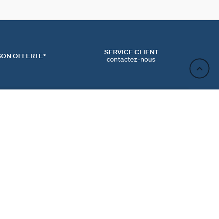
SERVICE CLIENT
SON OFFERTE*
contactez-nous
AJOUTER AU PANIER
ACT
NEWSLETTER
CONTACTER
MʼINSCRIRE
RENCES COOKIES
Inscrivez-vous et profitez de -10% sur votre première
commande hors prix bradés.