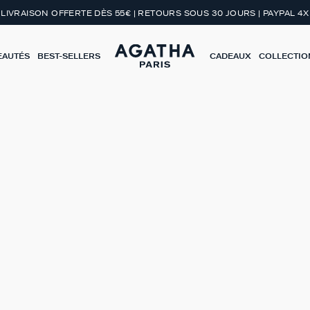
LIVRAISON OFFERTE DÈS 55€ | RETOURS SOUS 30 JOURS | PAYPAL 4X
EAUTÉS
BEST-SELLERS
CADEAUX
COLLECTIO