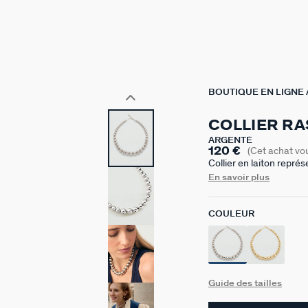
BOUTIQUE EN LIGNE
COLLIER RA
ARGENTÉ
120 €
(Cet achat vo
Collier en laiton repr
auquel s’ajoute une r
En savoir plus
COULEUR
Guide des tailles