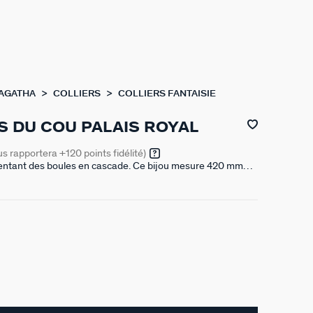
 AGATHA
COLLIERS
COLLIERS FANTAISIE
S DU COU PALAIS ROYAL
us rapportera
+120
points fidélité)
ésentant des boules en cascade. Ce bijou mesure 420 mm
allonge de 50 mm