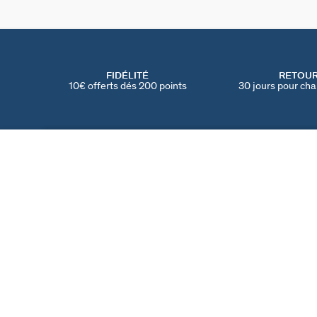
FIDÉLITÉ
RETOU
10€ offerts dés 200 points
30 jours pour cha
COLLIER RAS DU COU PALAIS ROYAL
Argenté
120 €
TROUVER UNE BOUTIQUE
AGATHA
NOTRE HISTOIRE
MY AGATHA CLUB
PARRAINER UN AMI
TROUVER UNE BOUT
NOUS REJOINDRE