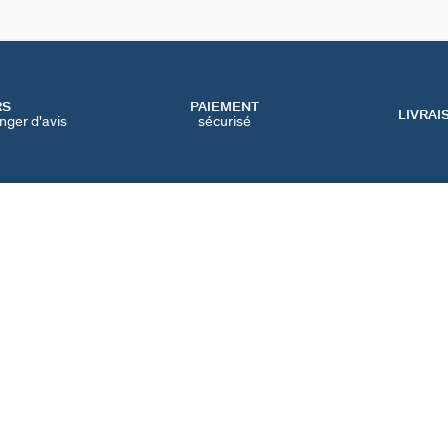
RS
PAIEMENT
LIVRAI
nger d'avis
sécurisé
SERVICES
CATEGORIES
CONT
NOS SERVICES EN LIGNE
BIJOUX FÊTE DES MÈRES
NOUS 
NOS SERVICES EN
BIJOUX BLACK FRIDAY
FAQ
MAGASIN
BIJOUX SOLDES
PRÉFÉ
IQUE
NOTRE GUIDE PERÇAGE
NOTRE GUIDE
D'ENTRETIEN