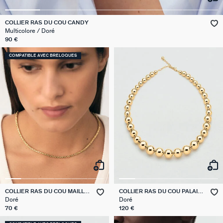
VICTOIRE
COLLIER RAS DU COU CANDY
Multicolore / Doré
GÉNÉRATION AGATHA
90 €
COMPATIBLE AVEC BRELOQUES
SUR LA PEAU
COLLIER RAS DU COU MAILLE
COLLIER RAS DU COU PALAIS
BIZANTINE
ROYAL
Doré
Doré
70 €
120 €