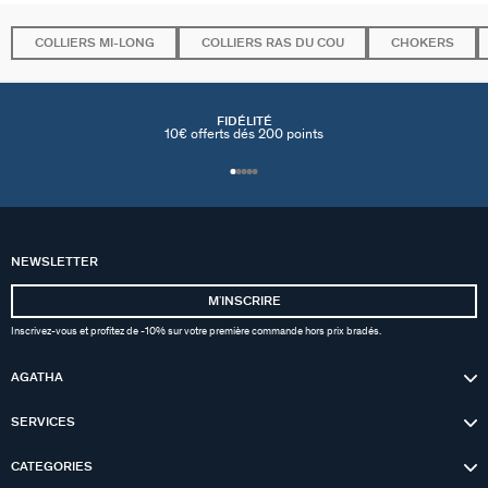
COLLIERS MI-LONG
COLLIERS RAS DU COU
CHOKERS
FIDÉLITÉ
10€ offerts dés 200 points
NEWSLETTER
MʼINSCRIRE
Inscrivez-vous et profitez de -10% sur votre première commande hors prix bradés.
AGATHA
SERVICES
CATEGORIES