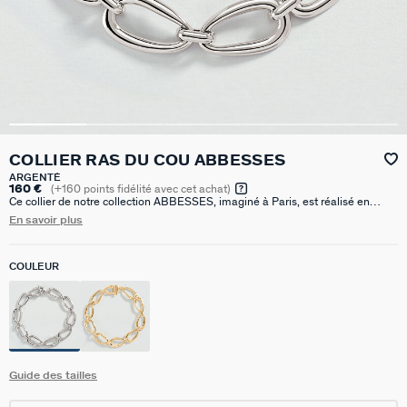
COLLIER RAS DU COU ABBESSES
ARGENTÉ
160 €
(
+160
points fidélité avec cet achat)
Ce collier de notre collection ABBESSES, imaginé à Paris, est réalisé en
laiton argenté rhodié.Inspirées par les derniers défilés, ces maillons XXL
En savoir plus
donneront une touche d’audace à vos looks.Possibilité d'acheter une rallonge
sur notre site afin d'avoir un porté plus long autour du cou. Référence:
03850112-064-TU
COULEUR
Guide des tailles