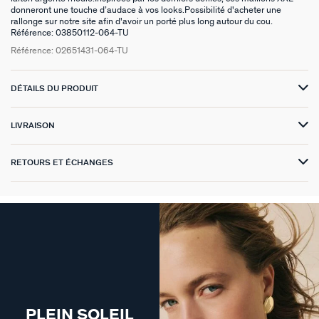
donneront une touche d’audace à vos looks.Possibilité d'acheter une
rallonge sur notre site afin d'avoir un porté plus long autour du cou.
VICTOIRE
Référence: 03850112-064-TU
Référence:
02651431-064-TU
GÉNÉRATION AGATHA
SUR LA PEAU
DÉTAILS DU PRODUIT
LIVRAISON
RETOURS ET ÉCHANGES
PLEIN SOLEIL