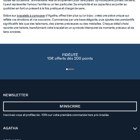
toutes les occasions : anniversaire, fête ou simplement pour faire plaisir. Symbolique et porteur de sens,
il peut représenter l’amour, l’amitié ou un lien particulier. Sa simplicité et sa capacité à se porter au
quotidien en font un présent à la fois pratique et chargé de sens.
Grâce aux
bracelets à composer
d’Agatha, offrez bien plus qu’un bijou : créez une pièce unique qui
reflète vos émotions et vos souvenirs. Commencez par une base élégante, puis ajoutez des pendentifs
significatifs tels que des talismans, des pierres précieuses ou des médailles. Chaque détail choisi
raconte une histoire, transformant votre bracelet en un symbole intemporel de moments précieux et de
liens sincères.
FIDÉLITÉ
10€ offerts dés 200 points
NEWSLETTER
MʼINSCRIRE
Inscrivez-vous et profitez de -10% sur votre première commande hors prix bradés.
AGATHA