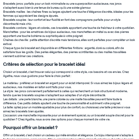
Bracelets joncs: parfaits pour un look minimaliste ou une superposition audacieuse, nos joncs
s'adaptent aussi bien à une tenue de bureau qu'à une soirée glamour.
Bracelets mailles : les chaînes fines ou larges ajoutent une touche d’élégance discrète, idéales pour les
femmes qui apprécient les designs épurés.
Bracelets souples : leur confort et leur fluidité en font des compagnons parfaits pour un style
décontracté mais chic.
Bracelets cordons : légers et colorés, ces bracelets apportent une touche de fraîcheur à votre quotidien.
Manchettes : pour les amatrices de bijoux audacieux, nos manchettes en métal ou avec des pierres
apportent une touche bohème ou sophistiquée à votre poignet.
Chaînes de cheville : petite attention discrète mais tendance, elles sont parfaites pour compléter un look
estival.
Chaque type de bracelet est disponible en différentes finitions : argenté, doré ou coloré, afin de
satisfaire tous les goûts. Des perles élégantes, des pierres scintillantes ou des mailles travaillées
viennent sublimer ces créations.
Critères de sélection pour le bracelet idéal
Choisir un bracelet, c’est trouver celui qui correspond à votre style, vos besoins et vos envies. Chez
Agatha, nous vous guidons pour faire le choix parfait :
Le matériau : préférez un bracelet en argent pour un éclat intemporel. Si vous aimez les bijoux légers et
audacieux, nos modèles en laiton sont faits pour vous.
Le style : les joncs conviennent parfaitement à celles qui recherchent un look structuré et moderne,
tandis que les bracelets souples s'adaptent aux adeptes d’un style décontracté.
Les détails : une perle blanche, une pierre colorée ou une maille travaillée peuvent faire toute la
différence. Ces petits détails ajoutent une touche de personnalité et subliment votre poignet.
La taille: optez pour un modèle ajustable pour plus de confort, ou choisissez une taille précise si vous
aimez les bracelets bien ajustés.
L'occasion: une manchette imposante pour un événement spécial, ou un bracelet souple discret pour le
quotidien ? Chez Agatha, nous avons des options pour chaque moment de votre vie.
Pourquoi offrir un bracelet ?
Offrir un bracelet, c’est choisir un cadeau qui mêle émotion et élégance. Ce bijou intemporel s’adapte à