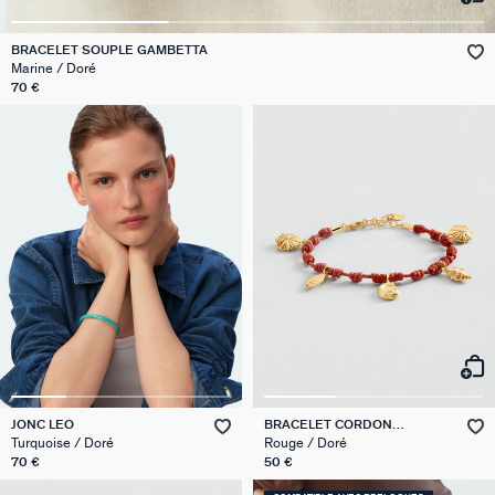
GÉNÉRATION AGATHA
BRACELET SOUPLE GAMBETTA
Marine / Doré
SUR LA PEAU
70 €
JONC LEO
BRACELET CORDON
CALYPSO
Turquoise / Doré
Rouge / Doré
70 €
50 €