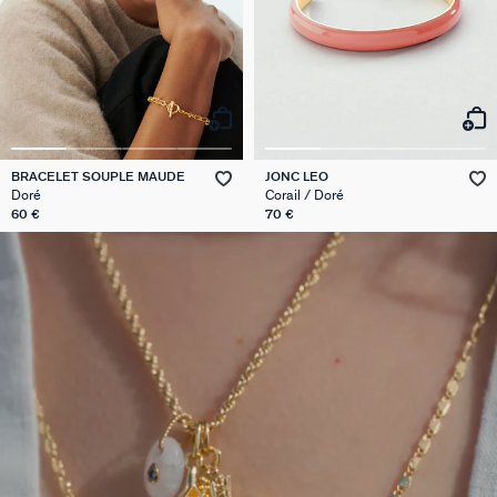
BRACELET SOUPLE MAUDE
JONC LEO
Doré
Corail / Doré
60 €
70 €