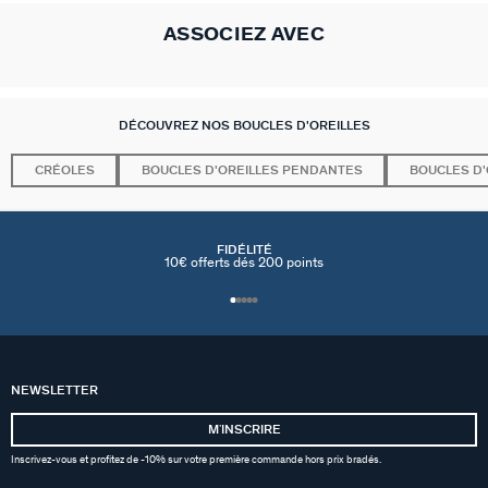
ASSOCIEZ AVEC
DÉCOUVREZ NOS BOUCLES D'OREILLES
CRÉOLES
BOUCLES D'OREILLES PENDANTES
BOUCLES D'
FIDÉLITÉ
10€ offerts dés 200 points
NEWSLETTER
MʼINSCRIRE
Inscrivez-vous et profitez de -10% sur votre première commande hors prix bradés.