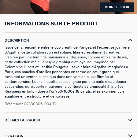
VOIR LE LOOK
BOUCLES D'OREILLES PUCES
CHAINES
BRACELETS SOUPLES
BAGUES DORÉES
PIERRES NATURELLES
PIERCINGS EAR CUFF
CADEAUX À MOINS DE 30€
BROCHES
BELOVED
NOTRE GUIDE PERÇAGE
INFORMATIONS SUR LE PRODUIT
BOUCLES D'OREILLES À L'UNITÉ
SAUTOIRS
MANCHETTES
BAGUES ARGENTÉES
ZODIAQUE
PIERCING HÉLIX & TRAGUS
CADEAUX À MOINS DE 50€
FOULARDS
ARGENT SIGNATURE
MY AGATHA CLUB
BOUCLES D'OREILLES CLIPS
PENDENTIFS
BRACELETS À COMPOSER
CHEVALIÈRES
PAMPILLES CRÉOLES
PIERCINGS DORÉS
CADEAUX À MOINS DE 100€
CEINTURES
MADELEINE
NOUS REJOINDRE
DESCRIPTION
Issue de la rencontre entre le duo créatif de Pangea et l’expertise joaillière
d’Agatha, cette collaboration est solaire, libre et résolument créative.
SET DE 3
COLLIERS DORÉS
MONTRES
BAGUES À ACCUMULER
BOUCLES D'OREILLES COMPATIBLES
PIERCINGS ARGENTÉS
BIJOUX À COMPOSER
PORTE CLÉS
TALISMANS
NOUS CONTACTER
Inspirée par une féminité parisienne audacieuse, colorée et pleine de vie,
cette collection mêle l’énergie graphique et joyeuse imaginée par
BOUCLES D'OREILLES ARGENTÉES
COLLIERS ARGENTÉS
CHAÎNES DE CHEVILLE
BRACELETS COMPATIBLES
NOS LOOKS
BRELOQUES ZODIAQUES
SACRE COEUR
FAQ
Colombine Jubert et Laetitia Rouget au savoir-faire d’Agatha.Imaginées à
Paris, ces boucles d’oreilles pendantes en forme de cœur graphique
revisitent un symbole iconique dans une version plus affirmée et
BOUCLES D'OREILLES DORÉES
COLLIERS À COMPOSER
BRACELETS DORÉS
COLLIERS COMPATIBLES
CADEAUX EN ARGENT VÉRITABLE
ODÉON
DANS LA PRESSE
contemporaine. Leur silhouette est soulignée par une perle d’eau douce
suspendue, qui apporte mouvement, contraste et luminosité à la pièce.
Réalisées en laiton doré à l’or 750/1000e 18 carats, elles expriment un
EARCUFFS
BRACELETS ARGENTÉS
NOS LOOKS
CADEAUX EN ACIER INOXYDABLE
CANDY
équilibre entre structure et délicatesse.
Référence:
02380806-094-TU
CRÉOLES À COMPOSER
CADEAUX PLAQUÉS À L'OR
VESTIAIRES
SAINT HONORÉ
DÉTAILS DU PRODUIT
PALAIS ROYAL
LIVRAISON