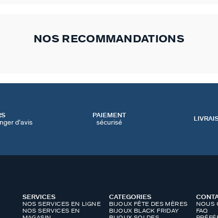
NOS RECOMMANDATIONS
RS
PAIEMENT
LIVRAI
nger d'avis
sécurisé
SERVICES
CATEGORIES
CONT
NOS SERVICES EN LIGNE
BIJOUX FÊTE DES MÈRES
NOUS 
NOS SERVICES EN
BIJOUX BLACK FRIDAY
FAQ
MAGASIN
BIJOUX SOLDES
PRÉFÉ