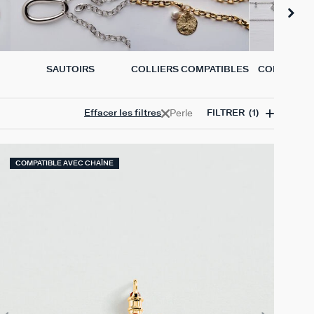
SAUTOIRS
COLLIERS COMPATIBLES
COLLIERS 
VÉRIT
Perle
Effacer les filtres
FILTRER
(1)
COMPATIBLE AVEC CHAÎNE