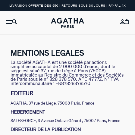
LIVRAISON OFFERTE DÈS 55€ | RETOURS SOUS 30 JOURS | PAYPAL 4X
MENTIONS LEGALES
La société AGATHA est une société par actions
simplifiée au capital de 2.000.000 d’euros, dont le
siège est situé 37, rue de Liège à Paris (75008),
immatriculée au Registre du Commerce et des Sociétés
de Paris sous le n° 828 378 570, APE 47.77Z, N° TVA
intercommunautaire : FR87828378570.
EDITEUR
AGATHA, 37 rue de Liège, 75008 Paris, France
HEBERGEMENT
SALESFORCE, 3 Avenue Octave Gérard , 75007 Paris, France
DIRECTEUR DE LA PUBLICATION