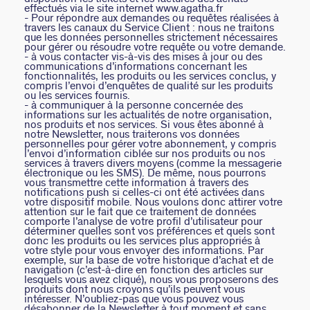
effectués via le site internet www.agatha.fr
- Pour répondre aux demandes ou requêtes réalisées à
travers les canaux du Service Client : nous ne traitons
que les données personnelles strictement nécessaires
pour gérer ou résoudre votre requête ou votre demande.
- à vous contacter vis-à-vis des mises à jour ou des
communications d’informations concernant les
fonctionnalités, les produits ou les services conclus, y
compris l’envoi d’enquêtes de qualité sur les produits
ou les services fournis.
- à communiquer à la personne concernée des
informations sur les actualités de notre organisation,
nos produits et nos services. Si vous êtes abonné à
notre Newsletter, nous traiterons vos données
personnelles pour gérer votre abonnement, y compris
l’envoi d’information ciblée sur nos produits ou nos
services à travers divers moyens (comme la messagerie
électronique ou les SMS). De même, nous pourrons
vous transmettre cette information à travers des
notifications push si celles-ci ont été activées dans
votre dispositif mobile. Nous voulons donc attirer votre
attention sur le fait que ce traitement de données
comporte l’analyse de votre profil d’utilisateur pour
déterminer quelles sont vos préférences et quels sont
donc les produits ou les services plus appropriés à
votre style pour vous envoyer des informations. Par
exemple, sur la base de votre historique d’achat et de
navigation (c’est-à-dire en fonction des articles sur
lesquels vous avez cliqué), nous vous proposerons des
produits dont nous croyons qu’ils peuvent vous
intéresser. N’oubliez-pas que vous pouvez vous
désabonner de la Newsletter à tout moment et sans