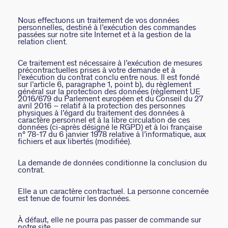
Nous effectuons un traitement de vos données
BOUCLES D'OREILLES PUCES
CHAINES
BRACELETS SOUPLES
BAGUES DORÉES
PIERRES NATURELLES
PIERCINGS EAR CUFF
CADEAUX À MOINS DE 30€
BROCHES
BELOVED
NOTRE GUIDE PERÇAGE
personnelles, destiné à l’exécution des commandes
passées sur notre site Internet et à la gestion de la
relation client.
BOUCLES D'OREILLES À L'UNITÉ
SAUTOIRS
MANCHETTES
BAGUES ARGENTÉES
ZODIAQUE
PIERCING HÉLIX & TRAGUS
CADEAUX À MOINS DE 50€
FOULARDS
ARGENT SIGNATURE
MY AGATHA CLUB
Ce traitement est nécessaire à l’exécution de mesures
BOUCLES D'OREILLES CLIPS
PENDENTIFS
BRACELETS À COMPOSER
CHEVALIÈRES
PAMPILLES CRÉOLES
PIERCINGS DORÉS
CADEAUX À MOINS DE 100€
CEINTURES
MADELEINE
NOUS REJOINDRE
précontractuelles prises à votre demande et à
l’exécution du contrat conclu entre nous. Il est fondé
sur l’article 6, paragraphe 1, point b), du règlement
SET DE 3
COLLIERS DORÉS
MONTRES
BOUCLES D'OREILLES COMPATIBLES
PIERCINGS ARGENTÉS
BIJOUX À COMPOSER
PORTE CLÉS
TALISMANS
NOUS CONTACTER
général sur la protection des données (règlement UE
2016/679 du Parlement européen et du Conseil du 27
avril 2016 – relatif à la protection des personnes
BOUCLES D'OREILLES ARGENTÉES
COLLIERS ARGENTÉS
CHAÎNES DE CHEVILLE
BRACELETS COMPATIBLES
NOS LOOKS
BRELOQUES ZODIAQUES
SACRE COEUR
FAQ
physiques à l’égard du traitement des données à
caractère personnel et à la libre circulation de ces
données (ci-après désigné le RGPD) et à loi française
BOUCLES D'OREILLES DORÉES
COLLIERS À COMPOSER
BRACELETS DORÉS
COLLIERS COMPATIBLES
CADEAUX EN ARGENT VÉRITABLE
ODÉON
n° 78-17 du 6 janvier 1978 relative à l’informatique, aux
fichiers et aux libertés (modifiée).
EARCUFFS
BRACELETS ARGENTÉS
NOS LOOKS
CADEAUX EN ACIER INOXYDABLE
CANDY
La demande de données conditionne la conclusion du
contrat.
CRÉOLES À COMPOSER
CADEAUX PLAQUÉS À L'OR
VESTIAIRES
Elle a un caractère contractuel. La personne concernée
est tenue de fournir les données.
SAINT HONORÉ
À défaut, elle ne pourra pas passer de commande sur
PALAIS ROYAL
notre site.