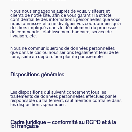
Nous nous engageons auprès de vous, visiteurs et
clients de notre site, afin de vous garantir la stricte
confidentialité des informations personnelles que vous
nous fournissez et à ne divulguer vos coordonnées qu'à
des tiers impliqués dans le déroulement du processus
de commande : établissement bancaire, service de
livraison, etc.
Nous ne communiquerons de données personnelles
que dans le cas où nous serions légalement tenu de le
faire, suite au dépôt d'une plainte par exemple.
Dispositions générales
BOUCLES D'OREILLES
NOTRE HISTOIRE
ACCESSOIRES
COLLECTIONS
BRELOQUES
BRACELETS
PIERCINGS
COLLIERS
CADEAUX
BAGUES
Les dispositions qui suivent concernent tous les
traitements de données personnelles effectués par le
responsable du traitement, sauf mention contraire dans
les dispositions spécifiques.
TOUTES LES BOUCLES D'OREILLES
TOUS LES COLLIERS
TOUS LES BRACELETS
TOUTES LES BAGUES
TOUTES LES BRELOQUES
TOUS LES PIERCINGS
TOUTES LES IDÉES CADEAUX
TOUS LES ACCESSOIRES
CALYPSO
QUI SOMMES NOUS
CRÉOLES
COLLIERS MI-LONG
JONCS
BAGUES LARGES
COMPOSER MON BIJOU
PIERCINGS CRÉOLES
CADEAUX DORÉS
RALLONGES ET FERMOIRS
PANGEA
NOS BOUTIQUES
Cadre juridique – conformité au RGPD et à la
loi française
BOUCLES D'OREILLES PENDANTES
COLLIERS RAS DU COU
BRACELETS MAILLES
BAGUES FINES
MÉDAILLES
PIERCINGS PUCES
CADEAUX ARGENTÉS
ACCESSOIRE CHEVEUX
RIVIERA
PARRAINER UN PROCHE