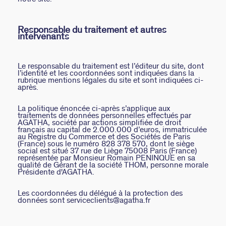
VICTOIRE
Responsable du traitement et autres
intervenants
GÉNÉRATION AGATHA
SUR LA PEAU
Le responsable du traitement est l’éditeur du site, dont
l’identité et les coordonnées sont indiquées dans la
rubrique mentions légales du site et sont indiquées ci-
après.
La politique énoncée ci-après s’applique aux
traitements de données personnelles effectués par
AGATHA, société par actions simplifiée de droit
français au capital de 2.000.000 d’euros, immatriculée
au Registre du Commerce et des Sociétés de Paris
(France) sous le numéro 828 378 570, dont le siège
social est situé 37 rue de Liège 75008 Paris (France)
représentée par Monsieur Romain PENINQUE en sa
qualité de Gérant de la société THOM, personne morale
Présidente d'AGATHA.
Les coordonnées du délégué à la protection des
données sont serviceclients@agatha.fr