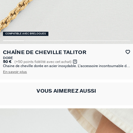
COMPATIBLE AVEC BRELOQUES
CHAÎNE DE CHEVILLE TALITOR
DORÉ
50 €
(
+50
points fidélité avec cet achat)
Chaine de cheville dorée en acier inoxydable. L'accessoire incontournable de
l’été !Personnalisez votre bijou et changez-le au gré de vos envies en
En savoir plus
ajoutant à votre base chaîne un ou plusieurs pendentifs charms de notre
collection Talismans.
VOUS AIMEREZ AUSSI