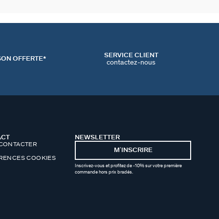
SERVICE CLIENT
SON OFFERTE*
contactez-nous
ACT
NEWSLETTER
CONTACTER
MʼINSCRIRE
RENCES COOKIES
Inscrivez-vous et profitez de -10% sur votre première
commande hors prix bradés.