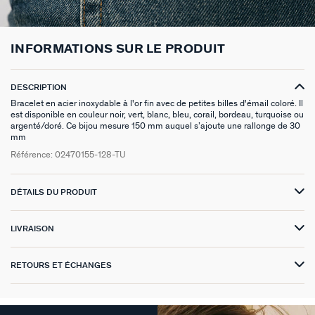
VICTOIRE
INFORMATIONS SUR LE PRODUIT
GÉNÉRATION AGATHA
SUR LA PEAU
DESCRIPTION
Bracelet en acier inoxydable à l'or fin avec de petites billes d'émail coloré. Il
est disponible en couleur noir, vert, blanc, bleu, corail, bordeau, turquoise ou
argenté/doré. Ce bijou mesure 150 mm auquel s’ajoute une rallonge de 30
mm
Référence:
02470155-128-TU
DÉTAILS DU PRODUIT
LIVRAISON
RETOURS ET ÉCHANGES