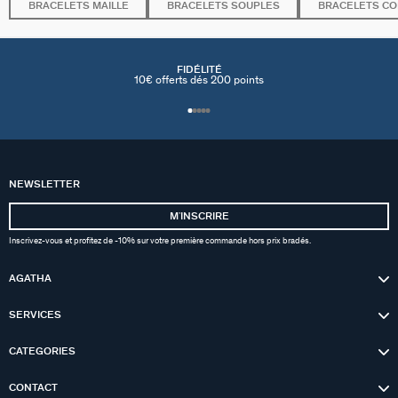
BRACELETS MAILLE
BRACELETS SOUPLES
BRACELETS C
FIDÉLITÉ
10€ offerts dés 200 points
NEWSLETTER
MʼINSCRIRE
Inscrivez-vous et profitez de -10% sur votre première commande hors prix bradés.
AGATHA
SERVICES
CATEGORIES
CONTACT