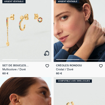
ARGENT VÉRITABLE
ARGENT VÉRITABLE
SET DE BOUCLES
CRÉOLES RONDOU
D'OREILLES MIX & MATCH
Multicolore / Doré
Cristal / Doré
60 €
60 €
COMPATIBLE AVEC BRELOQUES