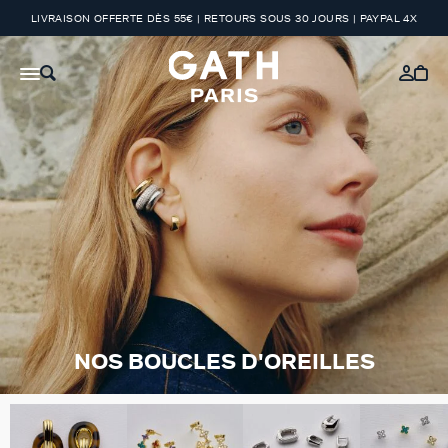
LIVRAISON OFFERTE DÈS 55€ | RETOURS SOUS 30 JOURS | PAYPAL 4X
NOS BOUCLES D'OREILLES