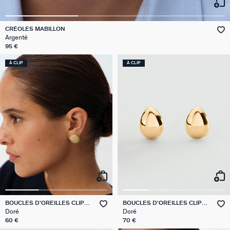
GÉNÉRATION AGATHA
CRÉOLES MABILLON
SUR LA PEAU
Argenté
95 €
À CLIP
À CLIP
BOUCLES D'OREILLES CLIPS
BOUCLES D'OREILLES CLIPS
TUILERIE
DANAE
Doré
Doré
60 €
70 €