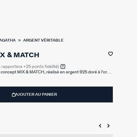
 AGATHA
ARGENT VÉRITABLE
X & MATCH
s rapportera
+25
points fidélité)
e concept MIX & MATCH, réalisé en argent 925 doré à l'or
Ce modèle peut être porté sur l'hélix.
AJOUTER AU PANIER