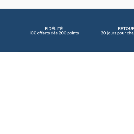
FIDÉLITÉ
RETOU
10€ offerts dés 200 points
30 jours pour cha
EARCUFF MIX & MATCH
Doré
25 €
TROUVER UNE BOUTIQUE
AGATHA
NOTRE HISTOIRE
MY AGATHA CLUB
PARRAINER UN AMI
TROUVER UNE BOUT
NOUS REJOINDRE