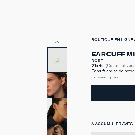
BOUTIQUE EN LIGNE
EARCUFF MI
DORÉ
25 €
(Cet achat vou
Earcuff croisé de notr
750/1000e - 18 carats. 
En savoir plus
A ACCUMULER AVEC