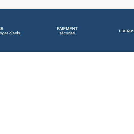
RS
PAIEMENT
LIVRAI
nger d'avis
sécurisé
SERVICES
CATEGORIES
CONT
NOS SERVICES EN LIGNE
BIJOUX FÊTE DES MÈRES
NOUS 
NOS SERVICES EN
BIJOUX BLACK FRIDAY
FAQ
MAGASIN
BIJOUX SOLDES
PRÉFÉ
IQUE
NOTRE GUIDE PERÇAGE
NOTRE GUIDE
D'ENTRETIEN