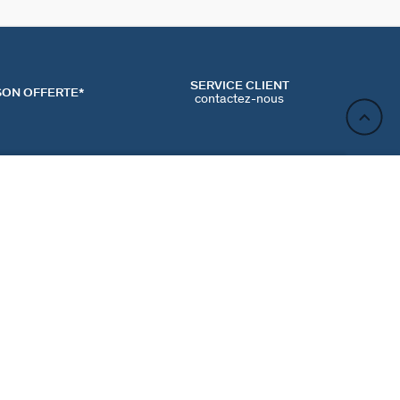
SERVICE CLIENT
SON OFFERTE*
contactez-nous
AJOUTER AU PANIER
ACT
NEWSLETTER
CONTACTER
MʼINSCRIRE
RENCES COOKIES
Inscrivez-vous et profitez de -10% sur votre première
commande hors prix bradés.