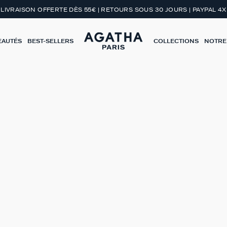
LIVRAISON OFFERTE DÈS 55€ | RETOURS SOUS 30 JOURS | PAYPAL 4X
EAUTÉS
BEST-SELLERS
COLLECTIONS
NOTRE