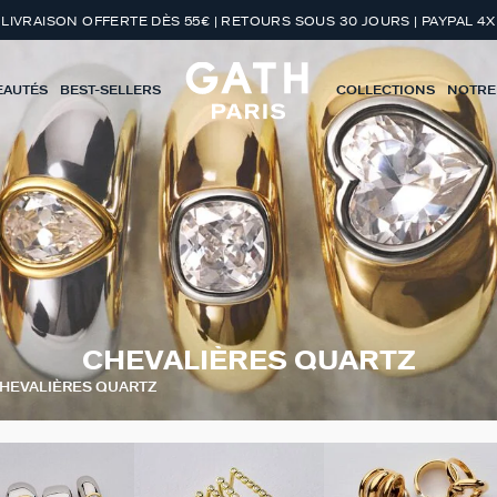
LIVRAISON OFFERTE DÈS 55€ | RETOURS SOUS 30 JOURS | PAYPAL 4X
EAUTÉS
BEST-SELLERS
COLLECTIONS
NOTRE
CHEVALIÈRES QUARTZ
HEVALIÈRES QUARTZ