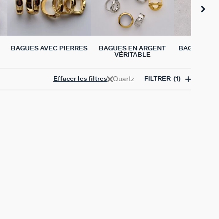
BAGUES AVEC PIERRES
BAGUES EN ARGENT
BAGUES CH
VÉRITABLE
Quartz
Effacer les filtres
FILTRER
(1)