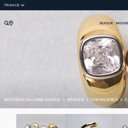
FRANCE
BIJOUX
NOUV
BOUTIQUE EN LIGNE AGATHA
BAGUES
CHEVALIÈRES
C