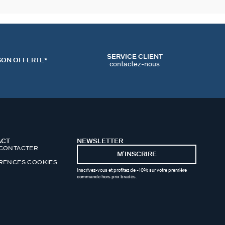
SERVICE CLIENT
SON OFFERTE*
contactez-nous
ACT
NEWSLETTER
CONTACTER
MʼINSCRIRE
RENCES COOKIES
Inscrivez-vous et profitez de -10% sur votre première
commande hors prix bradés.